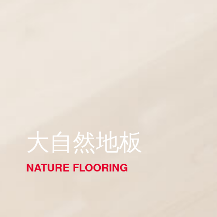
大自然地板
NATURE FLOORING