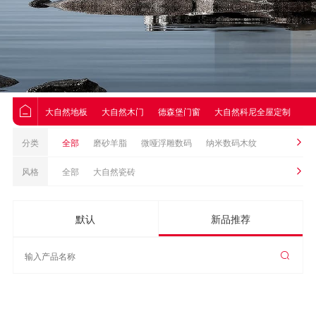
大自然地板
大自然木门
德森堡门窗
大自然科尼全屋定制
大
分类
全部
磨砂羊脂
微哑浮雕数码
纳米数码木纹
风格
全部
大自然瓷砖
默认
新品推荐