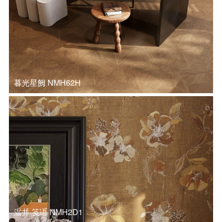
暮光星阙 NMH62H
温井·笺语 NMH2D1