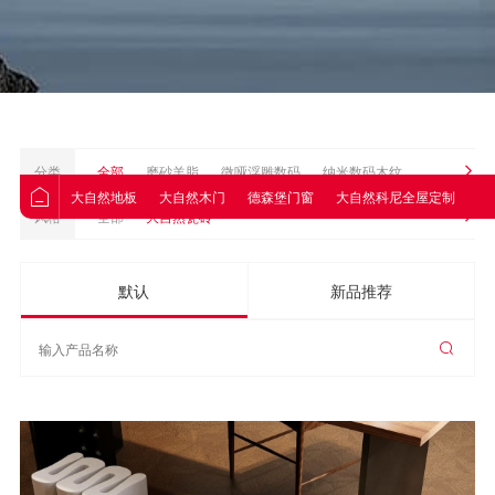
分类
全部
磨砂羊脂
微哑浮雕数码
纳米数码木纹
大自然地板
大自然木门
德森堡门窗
大自然科尼全屋定制
大
风格
全部
大自然瓷砖
默认
新品推荐