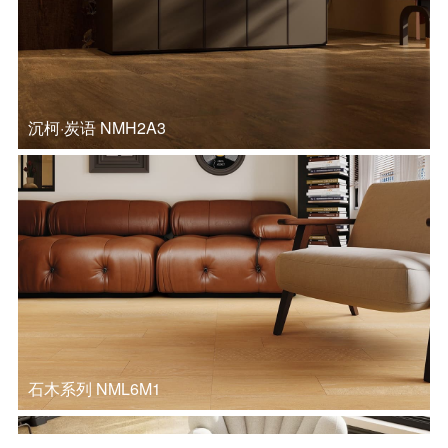
沉柯·炭语 NMH2A3
石木系列 NML6M1