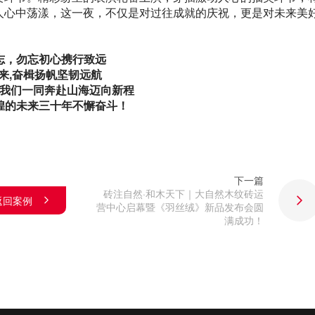
人心中荡漾，这一夜，不仅是对过往成就的庆祝，更是对未来美
志，勿忘初心携行致远
来,奋楫扬帆坚韧远航
我们一同奔赴山海迈向新程
煌的未来三十年不懈奋斗！
下一篇
砖注自然·和木天下｜大自然木纹砖运
返回案例
营中心启幕暨《羽丝绒》新品发布会圆
满成功！