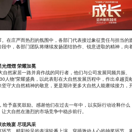
节。在庄严而热烈的氛围中，各部门代表接过象征责任与担当的
阶段中，各部门团队将继续发扬团结协作、锐意进取的精神，向
星光熠熠 荣耀加冕
与大自然家居一路并肩作战的同行者，他们与公司发展同频共振、
年30人物”荣耀盛典，以此表彰在大自然发展历程中，作出卓越贡
来坚守大自然精神的敬意，更是期许更多大自然人能赓续接力，
人，给予嘉奖鼓励。感谢他们在过去一年中，以实际行动诠释什么
，让大自然在激烈的市场竞争中稳步前行。
联欢晚宴 尽现风采
宴环节。精彩纷呈的表演轮番上演，穿插激动人心的抽奖环节，