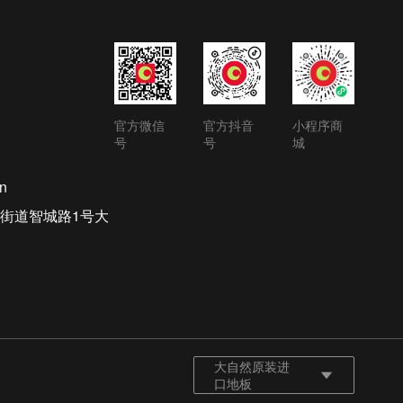
官方微信
官方抖音
小程序商
号
号
城
n
街道智城路1号大
大自然原装进
口地板