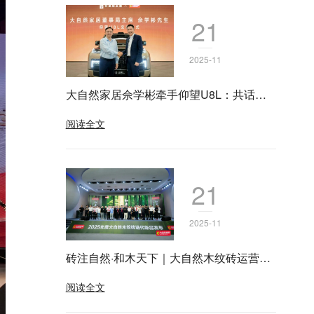
21
2025-11
大自然家居佘学彬牵手仰望U8L：共话中
国制造新叙事
阅读全文
21
2025-11
砖注自然·和木天下｜大自然木纹砖运营中
心启幕暨《羽丝绒》新品发布会圆满成
阅读全文
功！