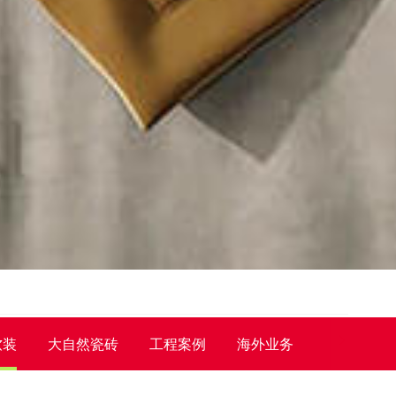
软装
大自然瓷砖
工程案例
海外业务