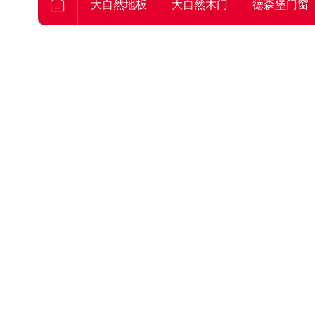
大自然地板
大自然木门
德森堡门窗
分类
全部
艺术漆
窗帘
刺绣
默认
新品推荐
艺术漆 《罗斯卡特》