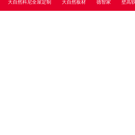
大自然科尼全屋定制
大自然板材
德智家
壁高
墙布