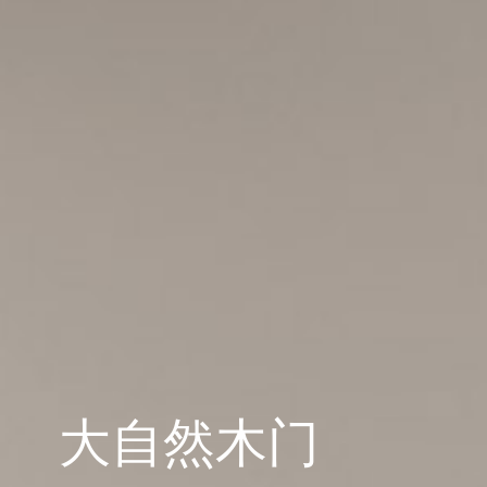
大自然木门