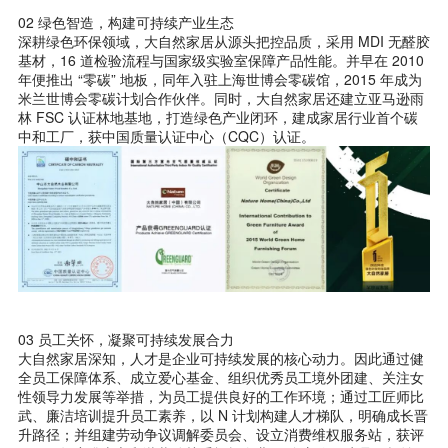
02 绿色智造，构建可持续产业生态
深耕绿色环保领域，大自然家居从源头把控品质，采用 MDI 无醛胶
基材，16 道检验流程与国家级实验室保障产品性能。并早在 2010
年便推出 “零碳” 地板，同年入驻上海世博会零碳馆，2015 年成为
米兰世博会零碳计划合作伙伴。同时，大自然家居还建立亚马逊雨
林 FSC 认证林地基地，打造绿色产业闭环，建成家居行业首个碳
中和工厂，获中国质量认证中心（CQC）认证。
03 员工关怀，凝聚可持续发展合力
大自然家居深知，人才是企业可持续发展的核心动力。因此通过健
全员工保障体系、成立爱心基金、组织优秀员工境外团建、关注女
性领导力发展等举措，为员工提供良好的工作环境；通过工匠师比
武、廉洁培训提升员工素养，以 N 计划构建人才梯队，明确成长晋
升路径；并组建劳动争议调解委员会、设立消费维权服务站，获评