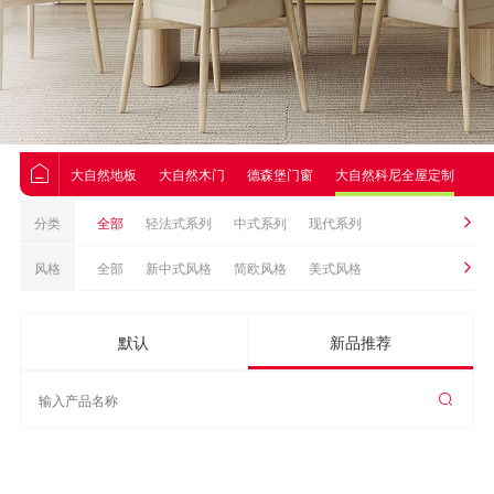
大自然地板
大自然木门
德森堡门窗
大自然科尼全屋定制
大
分类
全部
轻法式系列
中式系列
现代系列
风格
全部
新中式风格
简欧风格
美式风格
现代简约风格
北欧风格
侘寂风格
默认
新品推荐
时尚轻奢风格
现代极简风格
现代轻奢风格
法式风格