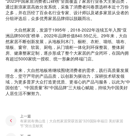
“2023中国家居消费者口碑榜”全面覆盖了家居行业各大主要品类，
通过新浪家居高效分发系统，采集了消费者问卷票选样本近十万份
之多，并在历经了百余名行业专家、设计师以及诸多家居从业者的
分组评选后，众多优秀家居品牌得以脱颖而出。
大自然家居，发源于1995年，2018-2022年连续五年入围“亚
洲品牌500强”榜单，2022年品牌价值840.55亿元。29年来，大自
然家居不断创新发展，从地板到木门、橱柜、衣柜、墙纸、墙布、
墙板、窗帘、软装、厨电，从门墙柜一体化到环保整装、整体厨
房、健康整家定制，逐步形成了整个大家居的产业闭环，在国内拥
有超过5000家统一授权、统一形象的终端门店。
未来，大自然地板将继续围绕消费者的需求，践行高质量发展
理念，坚守严苛的产品品质，以创新为驱动力，深耕技术研发领
域，为更多普罗大众打造更优质、更省心的产品与服务，以此为“中
国创造”、“中国质量”和“中国品牌”三大核心赋能，持续为中国美好
人居生活不懈努力。
上一篇
有家就有佛山造｜大自然家居荣获首届“320国际幸福日 美好家居
节”突出贡献奖
下一篇