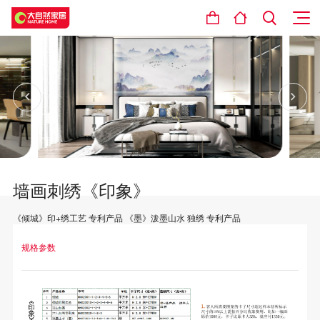
墙画刺绣《印象》
《倾城》印+绣工艺 专利产品 《墨》泼墨山水 独绣 专利产品
设计理念
规格参数
专利产品，独有花型、工艺，具有市场竞争力，以针代笔，以线
为墨，绣出美好山河、绣出锦绣前程、绣出真挚祝愿等等，层层
叠叠的绣线，传达出意境与生活