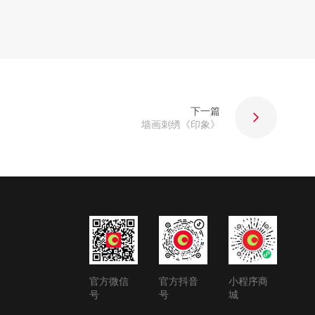
下一篇
墙画刺绣《印象》
官方微信
官方抖音
小程序商
号
号
城