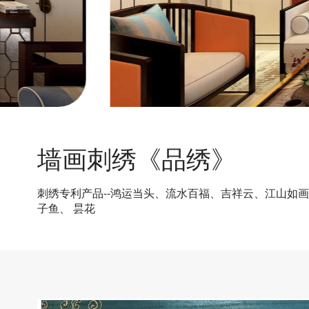
墙画刺绣《品绣》
刺绣专利产品--鸿运当头、流水百福、吉祥云、江山如
子鱼、 昙花