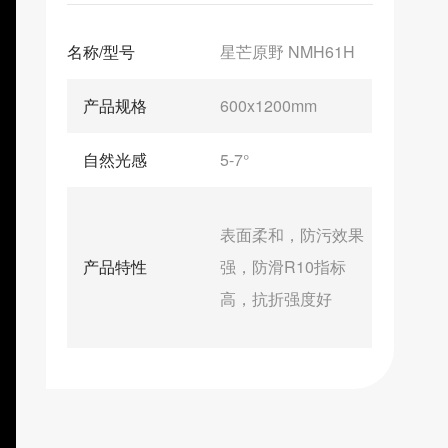
名称/型号
星芒原野 NMH61H
产品规格
600x1200mm
自然光感
5-7°
表面柔和，防污效果
产品特性
强，防滑R10指标
高，抗折强度好