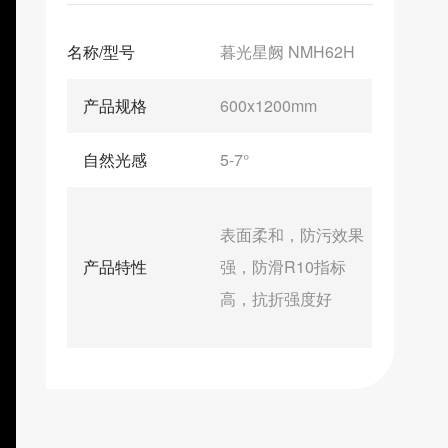
名称/型号
暮光星阙 NMH62H
产品规格
600x1200mm
自然光感
5-7°
表面柔和，防污效果
产品特性
强，防滑R10指标
高，抗折强度好