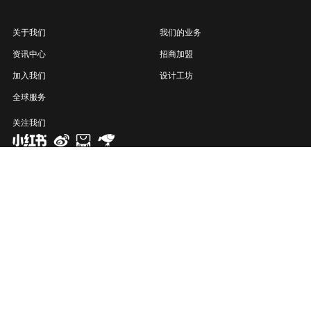
关于我们
我们的业务
资讯中心
招商加盟
加入我们
设计工坊
全球服务
关注我们
联系电话：400-830-2796
媒体合作：ppglzb@nature-cn.cn
地址：广东省佛山市顺德区大良街道智城路1号大自然家居大楼