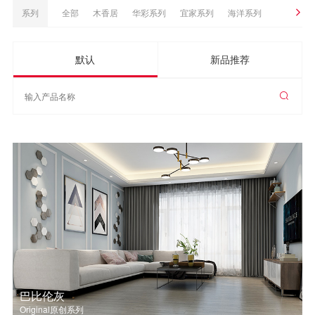
Nature原装进口地板
地板配件
实木地板
系列
全部
木香居
华彩系列
宜家系列
海洋系列
优石全空间饰材
皓悦系列
致美系列
1530系列
光影系列
默认
新品推荐
轻奢系列
致尚系列
私享系列
卷材系列
远东白蜡
黑金系列
简梵系列
工程优选系列
畅享系列
轻颜系列
典藏系列
宜家系列
踢脚线
Original原创系列
Supreme至尊系列
Style风格系列
ETUDE22设计系列
纯粹系列
MAX系列
登云系列
飞跃系列
美仑系列
木语系列
大观系列
艺拼系列
戴昆设计系列
传承系列
经典系列
巴比伦灰
Original原创系列