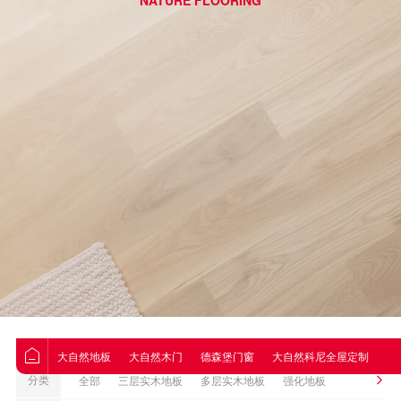
NATURE FLOORING
大自然地板
大自然木门
德森堡门窗
大自然科尼全屋定制
大
分类
全部
三层实木地板
多层实木地板
强化地板