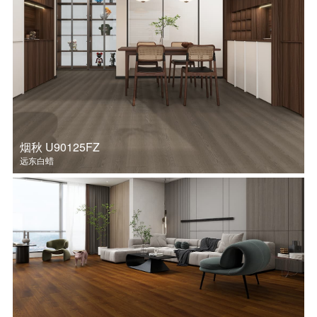
踢脚线
Original原创系列
Supreme至尊系列
Style风格系列
ETUDE22设计系列
纯粹系列
MAX系列
登云系列
飞跃系列
美仑系列
木语系列
大观系列
艺拼系列
戴昆设计系列
传承系列
经典系列
烟秋 U90125FZ
远东白蜡