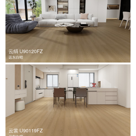
云绢 U90120FZ
远东白蜡
云裳 U90119FZ