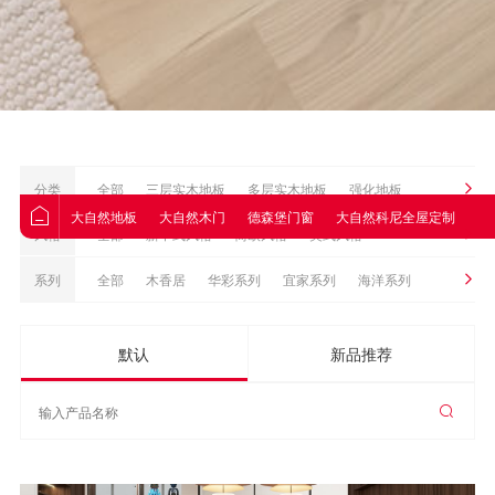
分类
全部
三层实木地板
多层实木地板
强化地板
大自然地板
大自然木门
德森堡门窗
大自然科尼全屋定制
大
Nature原装进口地板
地板配件
实木地板
风格
全部
新中式风格
简欧风格
美式风格
优石全空间饰材
现代简约风格
北欧风格
侘寂风格
系列
全部
木香居
华彩系列
宜家系列
海洋系列
时尚轻奢风格
现代极简风格
现代轻奢风格
皓悦系列
致美系列
1530系列
光影系列
默认
新品推荐
法式风格
轻奢系列
致尚系列
私享系列
卷材系列
远东白蜡
黑金系列
简梵系列
工程优选系列
畅享系列
轻颜系列
典藏系列
宜家系列