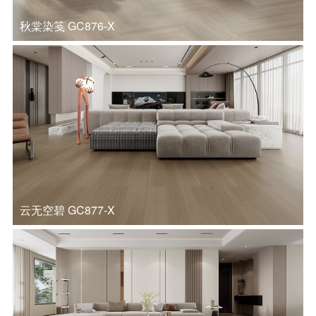
秋棠染笺 GC876-X
云无空碧 GC877-X