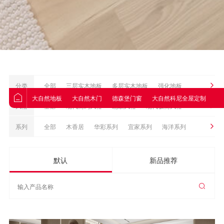
分类
全部
三层实木地板
多层实木地板
强化地板
大自然地板
大自然木门
德森堡门窗
大自然科尼全屋定制
大
Nature原装进口地板
地板配件
实木地板
风格
全部
现代简约风格
北欧风格
现代极简风格
优石全空间饰材
现代轻奢风格
系列
全部
木香居
华彩系列
宜家系列
海洋系列
皓悦系列
致美系列
1530系列
光影系列
默认
新品推荐
轻奢系列
致尚系列
私享系列
卷材系列
远东白蜡
黑金系列
简梵系列
工程优选系列
畅享系列
轻颜系列
典藏系列
宜家系列