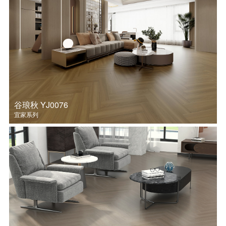
踢脚线
Original原创系列
Supreme至尊系列
Style风格系列
ETUDE22设计系列
纯粹系列
MAX系列
登云系列
飞跃系列
美仑系列
木语系列
大观系列
艺拼系列
戴昆设计系列
传承系列
经典系列
谷琅秋 YJ0076
宜家系列